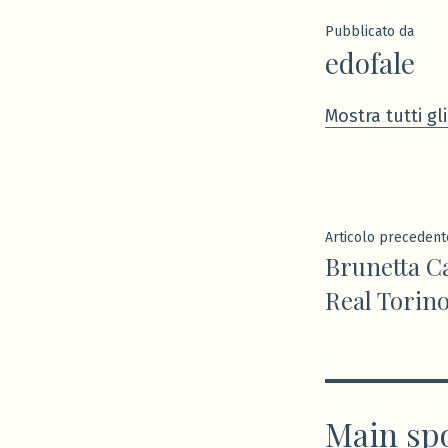
Pubblicato da
edofale
Mostra tutti gli
Navigaz
Articolo precedent
Brunetta C
articoli
Real Torino
Main sp