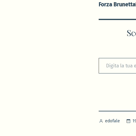
Forza Brunetta
Sc
Digita la tua e-mail...
Pubblicato
1
edofale
da