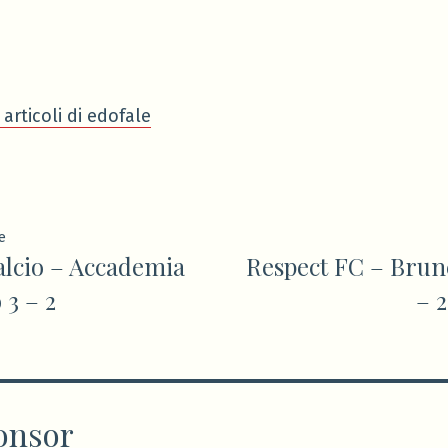
 articoli di edofale
ione
Articolo
e
alcio – Accademia
Respect FC – Brune
precedente:
 3 – 2
– 2
onsor