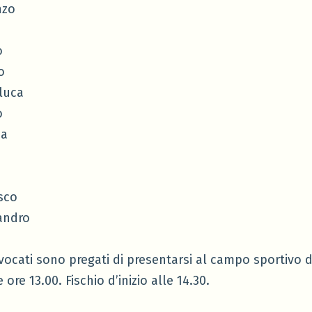
nzo
o
o
luca
o
ia
sco
andro
vocati sono pregati di presentarsi al campo sportivo d
 ore 13.00. Fischio d’inizio alle 14.30.