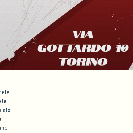
o
iele
ele
iele
o
ano