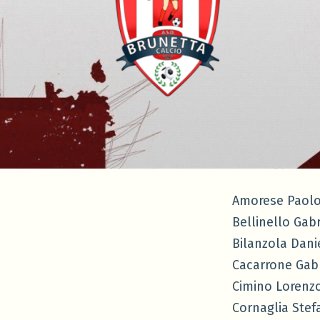
Amorese Paol
Bellinello Gabr
Bilanzola Dani
Cacarrone Gabr
Cimino Lorenz
Cornaglia Stef