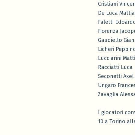
Cristiani Vince
De Luca Mattia
Faletti Edoard
Fiorenza Jacop
Gaudiello Gian
Licheri Peppin
Lucciarini Matt
Racciatti Luca
Seconetti Axel
Ungaro France
Zavaglia Aless
I giocatori con
10 a Torino alle