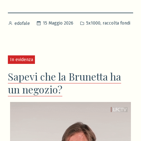
Pubblicato
Pubblicato
,
15 Maggio 2026
5x1000
raccolta fondi
edofale
da
in
In evidenza
Sapevi che la Brunetta ha
un negozio?