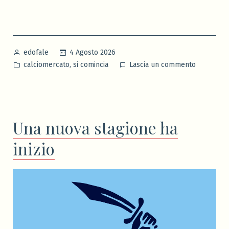
bestiale”
Pubblicato
4 Agosto 2026
edofale
da
Pubblicato
su
,
calciomercato
si comincia
Lascia un commento
in
Una
squadra
bestiale
Una nuova stagione ha
inizio