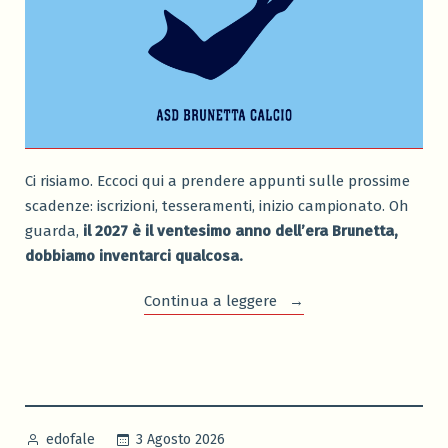
Ci risiamo. Eccoci qui a prendere appunti sulle prossime
scadenze: iscrizioni, tesseramenti, inizio campionato. Oh
guarda,
il 2027 è il ventesimo anno dell’era Brunetta,
dobbiamo inventarci qualcosa.
“Una
Continua a leggere
nuova
stagione
ha
inizio”
Pubblicato
3 Agosto 2026
edofale