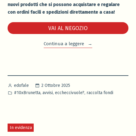
nuovi prodotti che si possono acquistare e regalare
con ordini facili e spedizioni direttamente a casa!
VAI AL NEGOZIO
“Sapevi
Continua a leggere
che
la
Brunetta
ha
un
Pubblicato
2 Ottobre 2025
edofale
negozio?”
da
Pubblicato
,
,
,
#10xBrunetta
avvisi
eccheccivuole?
raccolta fondi
in
In evidenza