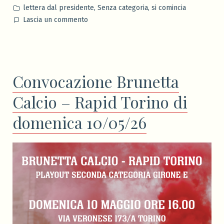
da
Pubblicato
,
,
lettera dal presidente
Senza categoria
si comincia
in
su
Lascia un commento
Una
nuova
stagione
ha
Convocazione Brunetta
inizio
Calcio – Rapid Torino di
domenica 10/05/26