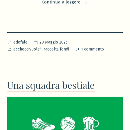
“Una
Continua a leggere
500
tu”
Pubblicato
28 Maggio 2025
edofale
da
Pubblicato
su
,
eccheccivuole?
raccolta fondi
1 commento
in
Una
500
tu
Una squadra bestiale