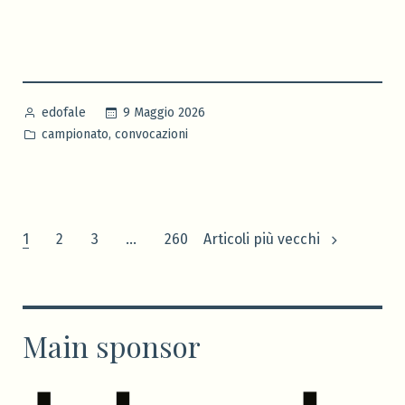
Pubblicato
9 Maggio 2026
edofale
da
Pubblicato
,
campionato
convocazioni
in
Paginazione
1
2
3
…
260
Articoli più vecchi
degli
articoli
Main sponsor