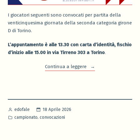
I giocatori seguenti sono convocati per partita della
venticinquesima giornata della seconda categoria girone
D di Torino.
L’appuntamento è alle 13.30 con carta d’identità, fischio
d’inizio alle 15.00 in via Tirreno 303 a Torino
.
“Convocazione
Continua a leggere
San
Paolo
–
Brunetta
Calcio
Pubblicato
18 Aprile 2026
edofale
di
da
Pubblicato
,
campionato
convocazioni
domenica
in
19/04/26”