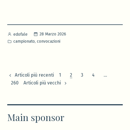
San
Donato
–
Brunetta
Calcio
Pubblicato
28 Marzo 2026
edofale
di
da
Pubblicato
,
campionato
convocazioni
domenica
in
29/03/26”
Paginazione
Articoli più recenti
1
2
3
4
…
260
Articoli più vecchi
degli
articoli
Main sponsor