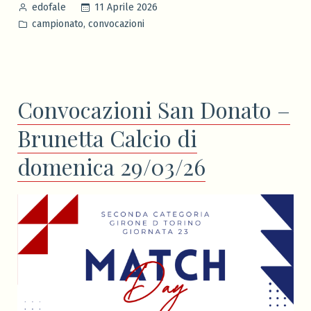
Pubblicato
11 Aprile 2026
edofale
domenica
da
Pubblicato
,
campionato
convocazioni
12/04/26”
in
Convocazioni San Donato –
Brunetta Calcio di
domenica 29/03/26