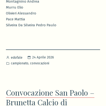
Montagnino Andrea
Murru Elio
Olivieri Alessandro
Pace Mattia
Silveira Da Silveira Pedro Paulo
Pubblicato
24 Aprile 2026
edofale
da
Pubblicato
,
campionato
convocazioni
in
Convocazione San Paolo –
Brunetta Calcio di