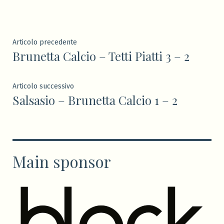
Navigazione
Articolo
Articolo precedente
Brunetta Calcio – Tetti Piatti 3 – 2
precedente:
articoli
Articolo
Articolo successivo
Salsasio – Brunetta Calcio 1 – 2
successivo:
Main sponsor