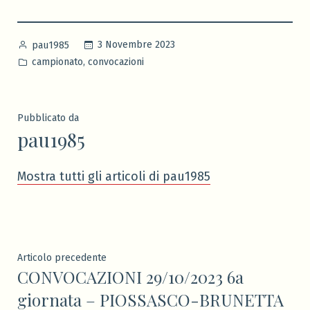
Pubblicato
3 Novembre 2023
pau1985
da
Pubblicato
,
campionato
convocazioni
in
Pubblicato da
pau1985
Mostra tutti gli articoli di pau1985
Navigazione
Articolo
Articolo precedente
CONVOCAZIONI 29/10/2023 6a
precedente:
articoli
giornata – PIOSSASCO-BRUNETTA