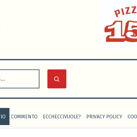
0
IO
COMMENTO
ECCHECCIVUOLE?
PRIVACY POLICY
COO
 CALCIO
-
Sito realizzato grazie al tema Seedlet di WordPress