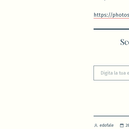
https://photo
Sc
Digita la tua e-mail...
Pubblicato
2
edofale