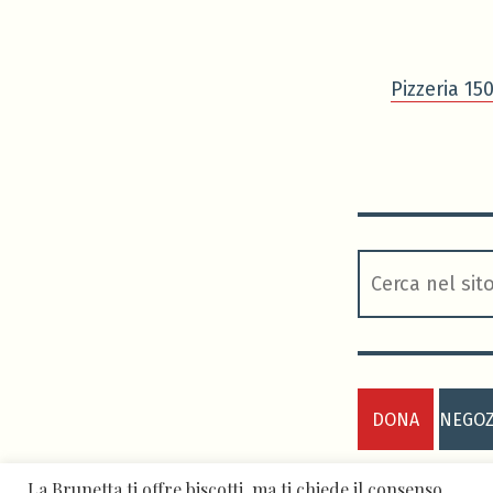
Pizzeria 15
cerca
DONA
NEGOZ
La Brunetta ti offre biscotti, ma ti chiede il consenso
ASD BRUNETTA