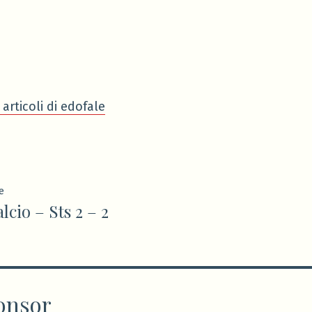
in
 articoli di edofale
ione
Articolo
e
lcio – Sts 2 – 2
precedente:
onsor