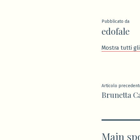
da
Pubblicato da
edofale
Mostra tutti gli
Navigaz
Articolo precedent
Brunetta Ca
articoli
Main sp