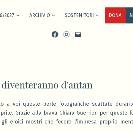
6/2027
ARCHIVIO
SOSTENITORI
DONA
N
Facebook
Instagram
scrivi
 diventeranno d’antan
o a voi queste perle fotografiche scattate durante
rile. Grazie alla brava Chiara Guerrieri per queste f
li eroici mostri che fecero l’impresa proprio ment