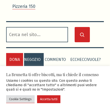
Pizzeria 150
cerca
DONA
NEGOZIO
COMMENTO
ECCHECCIVUOLE?
PRIVACY POLICY
COOKIE POLICY
La Brunetta ti offre biscotti, ma ti chiede il consenso
Usiamo i
cookies
su questo sito. Con questo avviso ti
chiediamo di "accettare tutto" o altrimenti puoi vedere
quali sì e quali no in "Impostazioni".
ASD BRUNETTA CALCIO
-
Sito realizzato grazie al
tema Seedlet di WordPress da
Edoardo Faletti
.
Cookie Settings
Accetta tutti