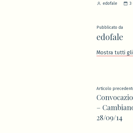
Pubblicato
3
edofale
da
Pubblicato da
edofale
Mostra tutti gli
Navigaz
Articolo precedent
Convocazio
articoli
– Cambiano
28/09/14