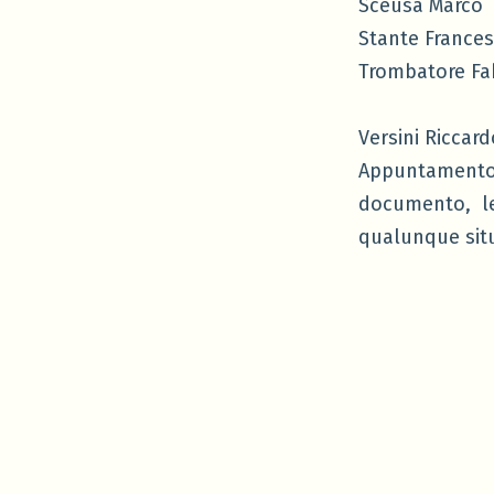
Sceusa Marco
Stante France
Trombatore Fa
Versini Riccard
Appuntament
documento, le
qualunque situ