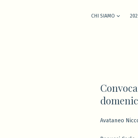
CHI SIAMO
202
Convocaz
domenica
Avataneo Nicc