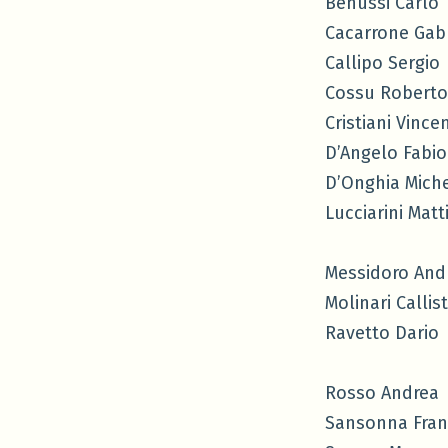
Benussi Carlo
Cacarrone Gabr
Callipo Sergio
Cossu Roberto
Cristiani Vince
D’Angelo Fabio
D’Onghia Mich
Lucciarini Matt
Messidoro And
Molinari Callis
Ravetto Dario
Rosso Andrea
Sansonna Fran