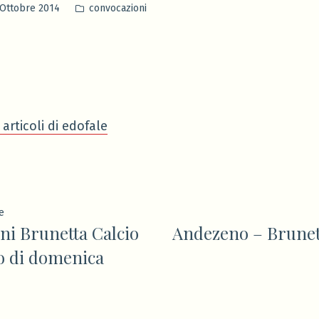
Pubblicato
 Ottobre 2014
convocazioni
in
 articoli di edofale
ione
Articolo
e
ni Brunetta Calcio
Andezeno – Brunett
precedente:
 di domenica