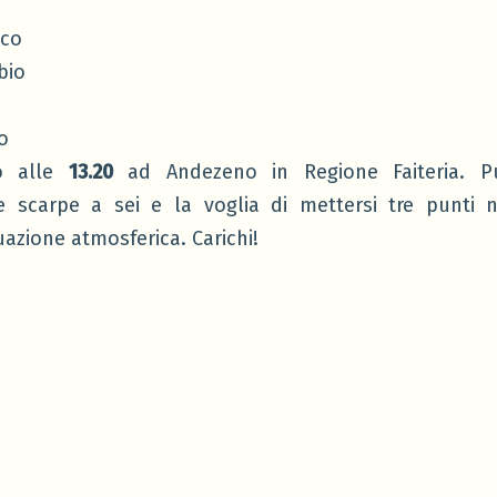
sco
bio
o
o alle
13.20
ad Andezeno in Regione Faiteria. Pu
 scarpe a sei e la voglia di mettersi tre punti 
azione atmosferica. Carichi!