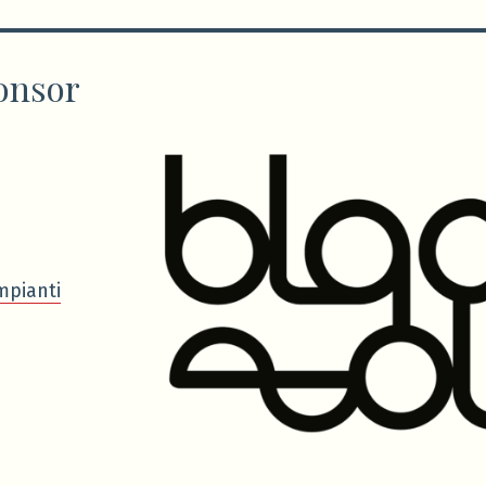
onsor
mpianti