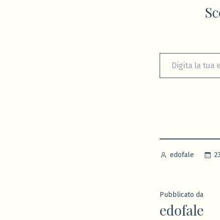
Sc
Digita la tua e-mail...
Pubblicato
2
edofale
da
Pubblicato da
edofale