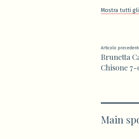
Mostra tutti gli
Navigaz
Articolo precedent
Brunetta Ca
articoli
Chisone 7-
Main sp