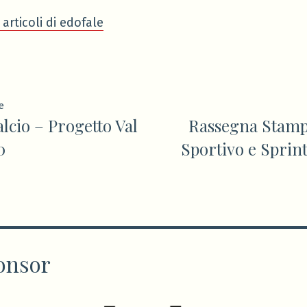
 articoli di edofale
ione
Articolo
e
lcio – Progetto Val
Rassegna Stamp
precedente:
0
Sportivo e Sprint
onsor