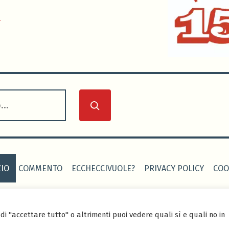
0
IO
COMMENTO
ECCHECCIVUOLE?
PRIVACY POLICY
COO
 CALCIO
-
Sito realizzato grazie al tema Seedlet di WordPress
di "accettare tutto" o altrimenti puoi vedere quali sì e quali no in