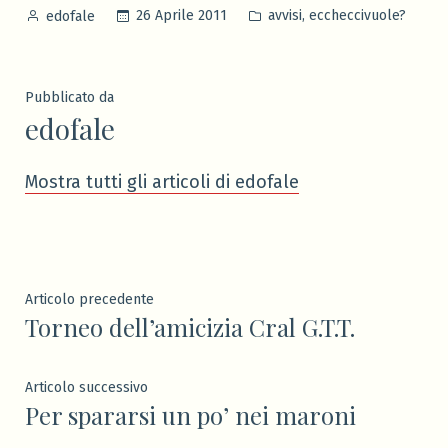
Pubblicato
Pubblicato
,
26 Aprile 2011
avvisi
eccheccivuole?
edofale
da
in
Pubblicato da
edofale
Mostra tutti gli articoli di edofale
Navigazione
Articolo
Articolo precedente
Torneo dell’amicizia Cral G.T.T.
precedente:
articoli
Articolo
Articolo successivo
Per spararsi un po’ nei maroni
successivo: