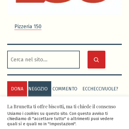
Pizzeria 150
cerca
DONA
NEGOZIO
COMMENTO
ECCHECCIVUOLE?
PRIVACY POLICY
COOKIE POLICY
La Brunetta ti offre biscotti, ma ti chiede il consenso
Usiamo i
cookies
su questo sito. Con questo avviso ti
chiediamo di "accettare tutto" o altrimenti puoi vedere
quali sì e quali no in "Impostazioni".
ASD BRUNETTA CALCIO
-
Sito realizzato grazie al