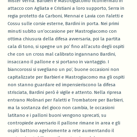
mister Verna. Barbieri e Mastrogiacomo riconfermati in
attacco con Agliata e Cristiani a loro supporto, Serra in
regia protetto da Carboni, Mennai e Lavia con Faletti e
Cossu sulle corsie esterne, Bardini in porta. Nei primi
minuti subito un’occasione per Mastrogiacomo con
ottima chiusura della difesa avversaria, poi la partita
cala di tono, si spegne un po’ fino all’acuto degli ospiti
che con un cross mal calibrato ingannano Bardini,
insaccano il pallone e si portano in vantaggio. I
biancorossi si svegliano un po’, buone occasioni non
capitalizzate per Barbieri e Mastrogiacomo ma gli ospiti
non stanno guardare ed impensieriscono la difesa
strisciata, Bardini però è vigile e attento. Nella ripresa
entrano Molinari per Faletti e Trombatore per Barbieri,
ma la sostanza del gioco non cambia, le occasioni
latitano e i palloni buoni vengono sprecati, su
contropiede avversario il pallone rimane in area e gli
ospiti battono agelvomente a rete aumentando il