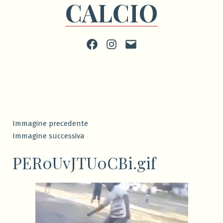
CALCIO
Facebook
Instagram
scrivi
Immagine precedente
Immagine successiva
PER0UvJTU0CBi.gif