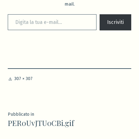
mail.
Digita la tua e-mail...
Iscriviti
A
307 × 307
dimensione
piena
Navigazione
Pubblicato in
PER0UvJTU0CBi.gif
articoli