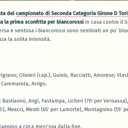
ata del
campionato di Seconda Categoria Girone D Tor
a la prima sconfitta per biancorossi
in casa contro il S
ersa e ventosa i biancorossi sono sembrati un po’ blo
za la solita intensità.
elgrano; Olivieri (cap.), Guinis, Racciatti, Amorese; Vlas
 Cammarota, Arrigo.
: Bastianini, Angì, Fastampa, Licheri (70′ per Vernassa),
75′), Meacci, Mesiti (65′ per Lamorte), Montagnino (55′ pe
tagnino a circa mezz’ora dalla fine.