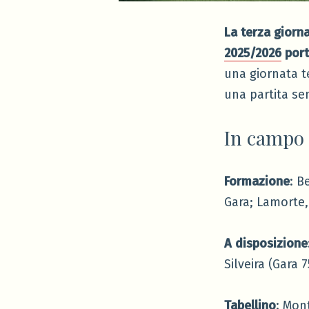
La terza giorn
2025/2026
port
una giornata t
una partita sen
In campo
Formazione
: B
Gara; Lamorte,
A disposizione
Silveira (Gara 
Tabellino
: Mon