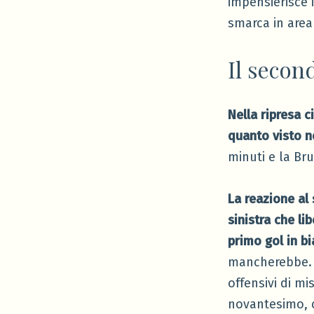
impensierisce i
smarca in area 
Il secon
Nella ripresa c
quanto visto n
minuti e la Bru
La reazione al
sinistra che li
primo gol in b
mancherebbe. T
offensivi di mi
novantesimo, c