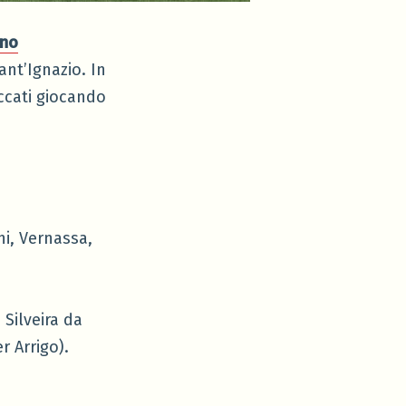
ino
ant’Ignazio. In
ccati giocando
hi, Vernassa,
 Silveira da
r Arrigo).