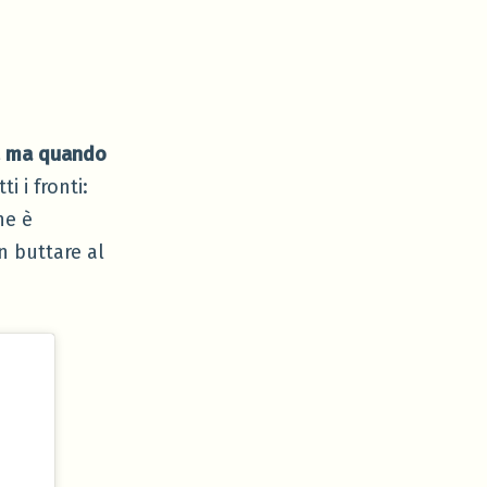
a, ma quando
ti i fronti:
he è
 buttare al