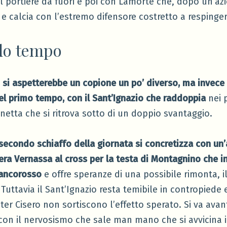
l portiere da fuori e poi con Lamorte che, dopo un’azi
e calcia con l’estremo difensore costretto a respingere
do tempo
i si aspetterebbe un copione un po’ diverso, ma invece 
el primo tempo, con il Sant’Ignazio che raddoppia
nei p
netta che si ritrova sotto di un doppio svantaggio.
 secondo schiaffo della giornata si concretizza con un’
bera Vernassa al cross per la testa di Montagnino che i
iancorosso
e offre speranze di una possibile rimonta, 
uttavia il Sant’Ignazio resta temibile in contropiede 
ster Cisero non sortiscono l’effetto sperato. Si va avant
on il nervosismo che sale man mano che si avvicina