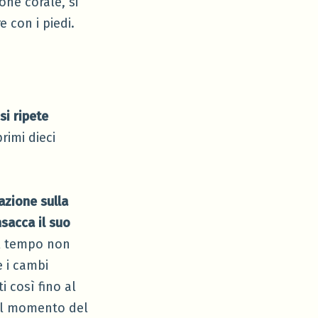
one corale, si
 con i piedi.
si ripete
rimi dieci
azione sulla
nsacca il suo
il tempo non
e i cambi
i così fino al
 il momento del