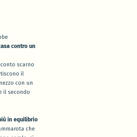
ebbe
casa contro un
oconto scarno
tiscono il
 mezzo con un
re il secondo
iù in equilibrio
Cammarota che