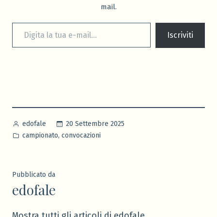
mail.
Digita la tua e-mail...
Iscriviti
Pubblicato
20 Settembre 2025
edofale
da
Pubblicato
,
campionato
convocazioni
in
Pubblicato da
edofale
Mostra tutti gli articoli di edofale