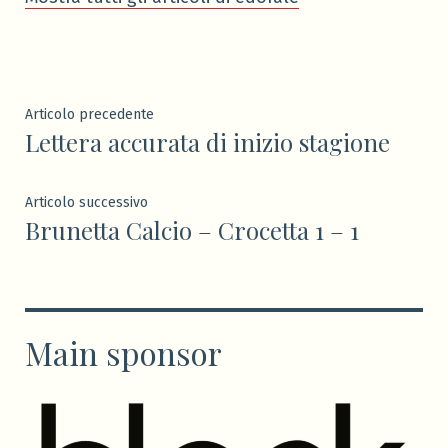
Navigazione
Articolo
Articolo precedente
Lettera accurata di inizio stagione
precedente:
articoli
Articolo
Articolo successivo
Brunetta Calcio – Crocetta 1 – 1
successivo:
Main sponsor