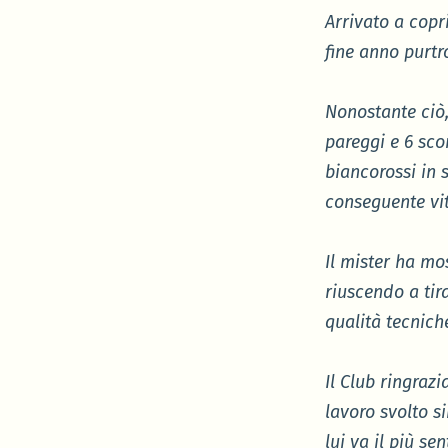
Arrivato a copr
fine anno purtr
Nonostante ciò,
pareggi e 6 scon
biancorossi in 
conseguente vit
Il mister ha mos
riuscendo a tira
qualità tecniche
Il Club ringraz
lavoro svolto s
lui va il più se