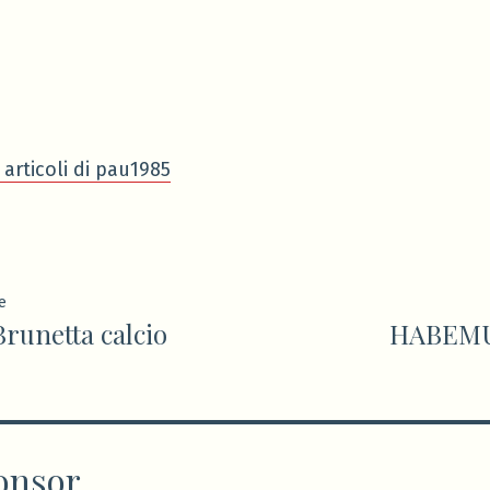
in
i articoli di pau1985
ione
Articolo
e
runetta calcio
HABEMU
precedente:
onsor