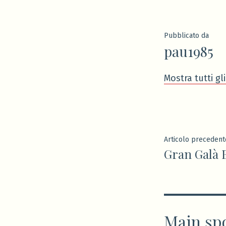
da
Pubblicato da
pau1985
Mostra tutti gl
Navigaz
Articolo precedent
Gran Galà B
articoli
Main sp