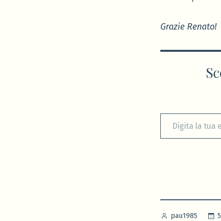
Grazie Renato!
Sc
Digita la tua e-mail...
Pubblicato
5
pau1985