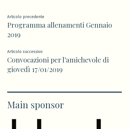
Navigazione
Articolo
Articolo precedente
Programma allenamenti Gennaio
precedente:
articoli
2019
Articolo
Articolo successivo
Convocazioni per l’amichevole di
successivo:
giovedì 17/01/2019
Main sponsor