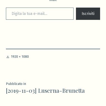
Digita la tua e-mail...
Iscriviti
A
1920 × 1080
dimensione
piena
Navigazione
Pubblicato in
[2019-11-03] Luserna-Brunetta
articoli