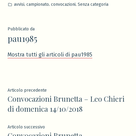
da
Pubblicato
,
,
,
avvisi
campionato
convocazioni
Senza categoria
in
Pubblicato da
pau1985
Mostra tutti gli articoli di pau1985
Navigazione
Articolo
Articolo precedente
Convocazioni Brunetta – Leo Chieri
precedente:
articoli
di domenica 14/10/2018
Articolo
Articolo successivo
Convocazioni Brunetta –
successivo: