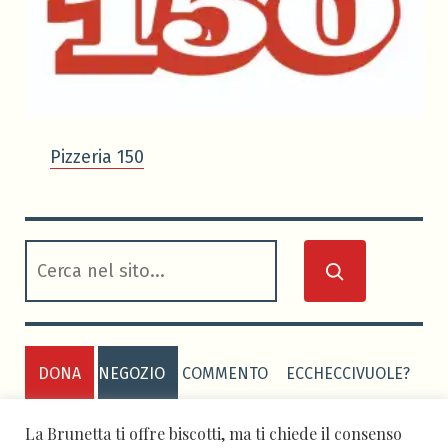
Pizzeria 150
cerca
DONA
NEGOZIO
COMMENTO
ECCHECCIVUOLE?
PRIVACY POLICY
COOKIE POLICY
La Brunetta ti offre biscotti, ma ti chiede il consenso