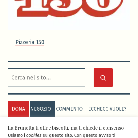
Pizzeria 150
cerca
DONA
NEGOZIO
COMMENTO
ECCHECCIVUOLE?
PRIVACY POLICY
COOKIE POLICY
La Brunetta ti offre biscotti, ma ti chiede il consenso
Usiamo i
cookies
su questo sito. Con questo avviso ti