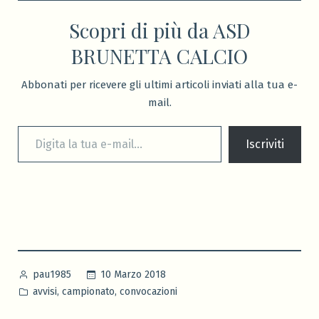
Scopri di più da ASD
BRUNETTA CALCIO
Abbonati per ricevere gli ultimi articoli inviati alla tua e-
mail.
Digita la tua e-mail...
Iscriviti
Pubblicato
10 Marzo 2018
pau1985
da
Pubblicato
,
,
avvisi
campionato
convocazioni
in