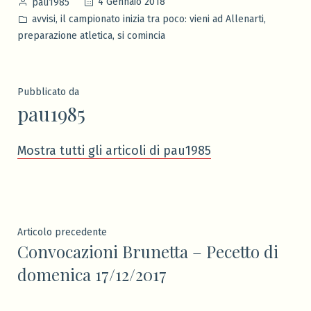
Pubblicato
4 Gennaio 2018
pau1985
da
Pubblicato
,
,
avvisi
il campionato inizia tra poco: vieni ad Allenarti
in
,
preparazione atletica
si comincia
Pubblicato da
pau1985
Mostra tutti gli articoli di pau1985
Navigazione
Articolo
Articolo precedente
Convocazioni Brunetta – Pecetto di
precedente:
articoli
domenica 17/12/2017