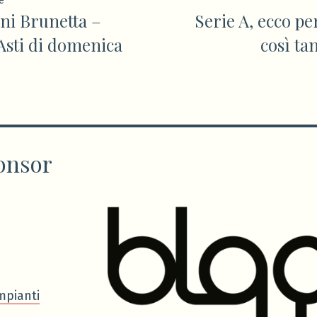
ione
e
ni Brunetta –
Serie A, ecco pe
precedente:
Asti di domenica
così ta
onsor
mpianti