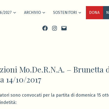
6/2027
ARCHIVIO
SOSTENITORI
DONA
N
Facebook
Instagram
scrivi
ioni Mo.De.R.N.A. – Brunetta d
 14/10/2017
catori sono convocati per la partita di domenica 15 ott
ndetità: