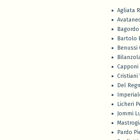
Agliata 
Avataneo
Bagordo 
Bartolo
Benussi 
Bilanzol
Capponi
Cristiani
Del Regn
Imperial
Licheri 
Jommi L
Mastrog
Pardo Pi