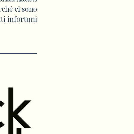
Articolo successivo
rché ci sono
successivo:
nti infortuni