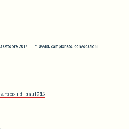
Pubblicato
,
,
3 Ottobre 2017
avvisi
campionato
convocazioni
in
i articoli di pau1985
Articolo