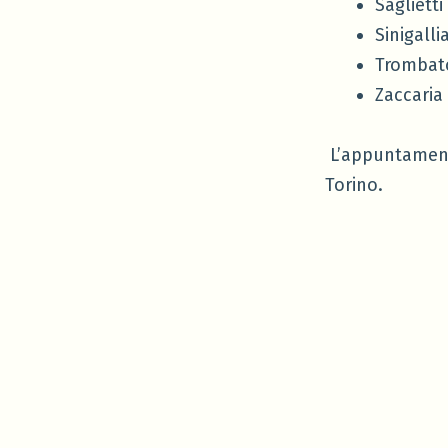
Saglietti
Sinigall
Trombato
Zaccaria
L’appuntamento
Torino.