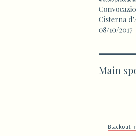
Navigaz
Articolo precedent
Convocazio
articoli
Cisterna d’
08/10/2017
Main sp
Blackout I