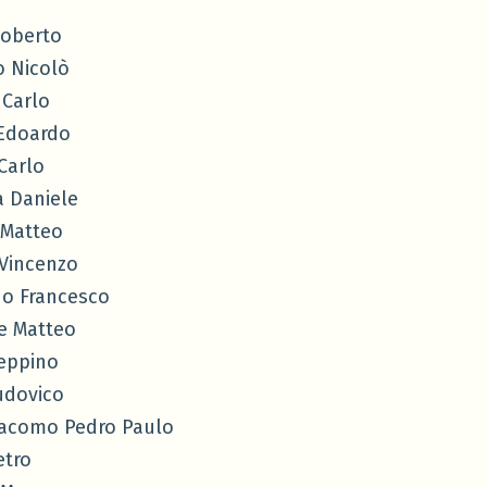
Roberto
 Nicolò
Carlo
 Edoardo
Carlo
a Daniele
 Matteo
 Vincenzo
o Francesco
e Matteo
Peppino
udovico
iacomo Pedro Paulo
etro