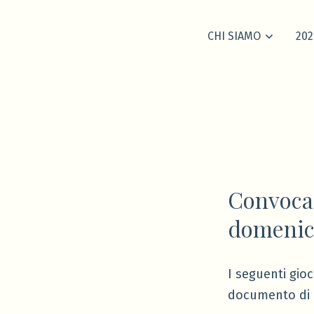
CHI SIAMO
202
Convocaz
domenica
I seguenti gio
documento di i