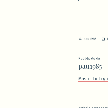
Pubblicato
1
pau1985
da
Pubblicato da
pau1985
Mostra tutti gl