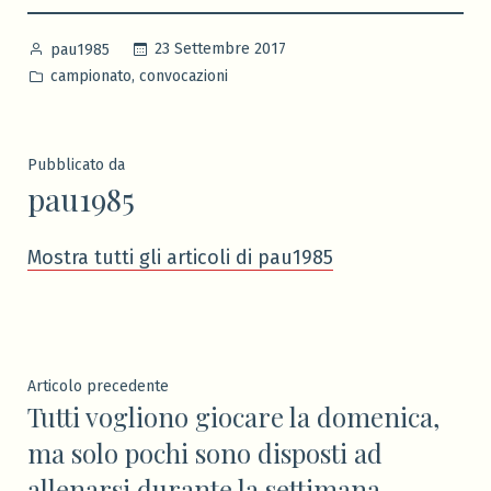
Pubblicato
23 Settembre 2017
pau1985
da
Pubblicato
,
campionato
convocazioni
in
Pubblicato da
pau1985
Mostra tutti gli articoli di pau1985
Navigazione
Articolo
Articolo precedente
Tutti vogliono giocare la domenica,
precedente:
articoli
ma solo pochi sono disposti ad
allenarsi durante la settimana.