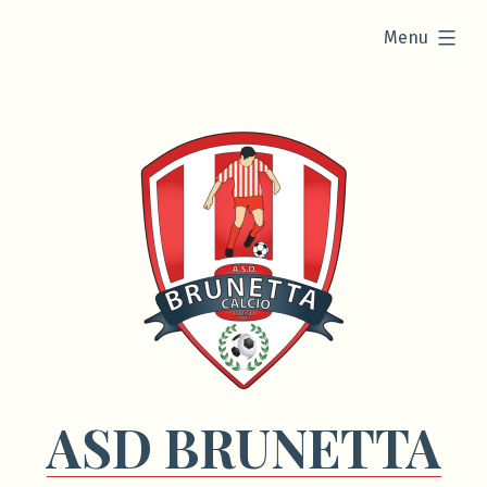
Vai
esteso
Menu
al
contenuto
ASD BRUNETTA