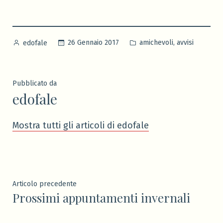
Pubblicato
Pubblicato
,
26 Gennaio 2017
amichevoli
avvisi
edofale
da
in
Pubblicato da
edofale
Mostra tutti gli articoli di edofale
Navigazione
Articolo
Articolo precedente
Prossimi appuntamenti invernali
precedente:
articoli