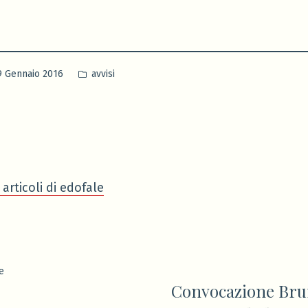
Pubblicato
9 Gennaio 2016
avvisi
in
 articoli di edofale
ione
Articolo
e
Convocazione Brun
precedente: