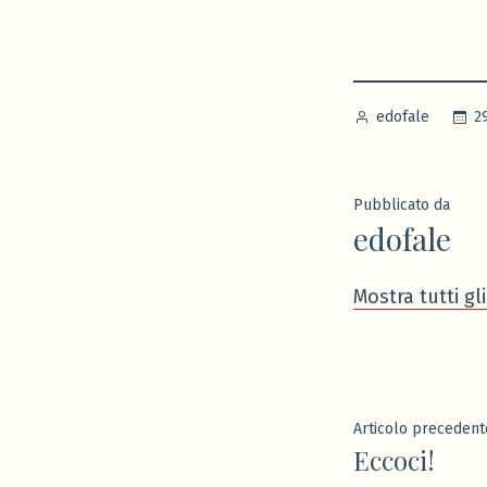
Pubblicato
2
edofale
da
Pubblicato da
edofale
Mostra tutti gli
Navigaz
Articolo precedent
Eccoci!
articoli