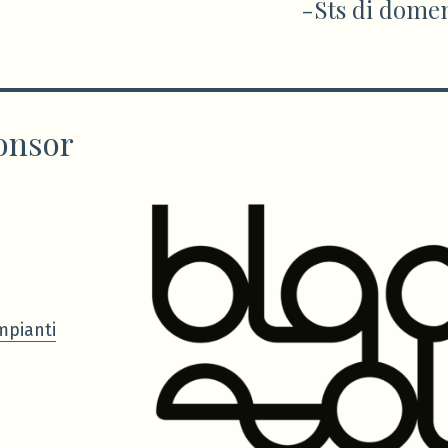
-Sts di domen
onsor
mpianti