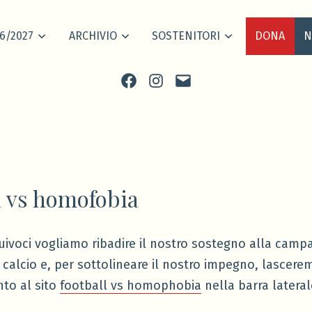
6/2027
ARCHIVIO
SOSTENITORI
DONA
N
Facebook
Instagram
scrivi
 vs homofobia
uivoci vogliamo ribadire il nostro sostegno alla camp
 calcio e, per sottolineare il nostro impegno, lascer
nto al sito
football vs homophobia
nella barra lateral