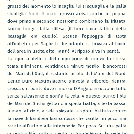
grosso del momento lo incaglia, lui si squaglia e la palla
sbadiglia fuori. Il mare grosso arriva anche in poppa,
dove primo e secondo nostromo combinano la frittata:
lancio lungo dalla difesa (il loro tema tattico della
battaglia era quello), Sceusa l’appoggia di testa
all’indietro per Saglietti che intanto si trovava al limite
dell’area in uscita alta. Tant’è. Al riposo si va in parità.
La ripresa delle ostilità ripropone di nuovo lo stesso
tema: primi venti, venticinque minuti meglio i biancorossi
dei Mari del Sud, il restante ai blu del Mare del Nord.
Dente Duro Mastrogiacomo s’invola a tribordo, rientra,
crossa sul ponte dove il mozzo D’Angelo inzucca in tuffo
senza salvagente e gonfia la vela. A questo punto i blu
dei Mari del Sud si gettano a spada tratta, a testa bassa,
a mani al cielo, a vele spiegate, a spron battuto contro
la nave di bandiera biancorossa che vacilla un poco, ma
resiste all’urto e alle intemperie. Per poco. Su una palla
in profondità, sotto coperta, si fronteggiano la vedetta