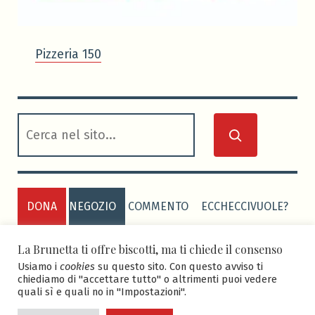
Pizzeria 150
cerca
DONA
NEGOZIO
COMMENTO
ECCHECCIVUOLE?
PRIVACY POLICY
COOKIE POLICY
La Brunetta ti offre biscotti, ma ti chiede il consenso
Usiamo i
cookies
su questo sito. Con questo avviso ti
chiediamo di "accettare tutto" o altrimenti puoi vedere
quali sì e quali no in "Impostazioni".
ASD BRUNETTA CALCIO
-
Sito realizzato grazie al