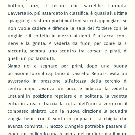
bottino, anzi, il tesoro che varrebbe l’annata.
L’avversario, più attardato in classifica, è quasi all’ultima
spiaggia: gli restano pochi mattoni su cui appoggiarsi se
non vuole cadere e difende la sala del forziere con le
unghie e il coltello in mezzo ai denti. E attacca, con i
nervi e la grinta. A vederla da fuori, per come la si
racconta, sembra uno scontro tra corsari e pirati, di
quelli un po’ farabutti.
Siamo noi a segnare per primi, dopo una buona
occasione loro: il capitano di vascello Benussi evita un
avversario in pressione all’altezza della cerchio di
centrocampo, avanza un poco e imbecca la vedetta
Cristiani in posizione regolare e in solitaria, la vedetta
entra in area e traccia la rotta dell’uno a zero con il
compasso sinistro. Con la nuova direzione la squadra
viaggia bene, con il vento in poppa e la chiglia che
avanza convinta: il mozzo D’Angelo potrebbe passare di
grado raccogliendo una respinta del portiere, ma il mare