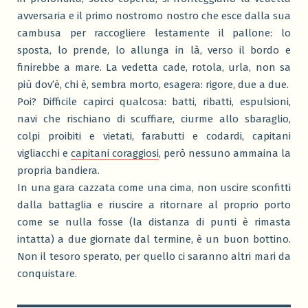
avversaria e il primo nostromo nostro che esce dalla sua
cambusa per raccogliere lestamente il pallone: lo
sposta, lo prende, lo allunga in là, verso il bordo e
finirebbe a mare. La vedetta cade, rotola, urla, non sa
più dov’è, chi è, sembra morto, esagera: rigore, due a due.
Poi? Difficile capirci qualcosa: batti, ribatti, espulsioni,
navi che rischiano di scuffiare, ciurme allo sbaraglio,
colpi proibiti e vietati, farabutti e codardi, capitani
vigliacchi e
capitani coraggiosi
, però nessuno ammaina la
propria bandiera.
In una gara cazzata come una cima, non uscire sconfitti
dalla battaglia e riuscire a ritornare al proprio porto
come se nulla fosse (la distanza di punti è rimasta
intatta) a due giornate dal termine, è un buon bottino.
Non il tesoro sperato, per quello ci saranno altri mari da
conquistare.