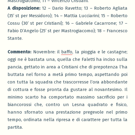
Mastrogiacomo; 11 – Vincenzo Cristiani.
A disposizione:
12 – Dario Ravetto; 13 – Roberto Agliata
(35′ st per Messidoro); 14 – Mattia Lucciarini; 15 – Roberto
Cossu (30′ st per Cristiani); 16 – Gabriele Cacarrone; 17 –
Fabio D’Angelo (25′ st per Mastrogiacomo); 18 – Francesco
Stante.
Commento:
Novembre: il
baffo
, la pioggia e le castagne;
oggi ne è bastata una, quella che Faletti ha inciso sulla
pancia, gettato in area a Cristiani che di prepotenza l’ha
buttata nel forno a metà primo tempo, aspettando poi
con tutta la squadra che trascorresse l’ora abbondante
di cottura e fosse pronta da gustare al novantesimo. Il
minimo scarto ha comportato massimo sacrificio per i
biancorossi che, contro un Lesna quadrato e fisico,
hanno sfornato una prestazione pregevole nel primo
tempo, ordinata nella ripresa e di carattere per tutta la
partita.