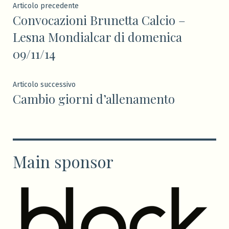
Navigazione
Articolo
Articolo precedente
Convocazioni Brunetta Calcio –
precedente:
articoli
Lesna Mondialcar di domenica
09/11/14
Articolo
Articolo successivo
Cambio giorni d’allenamento
successivo:
Main sponsor