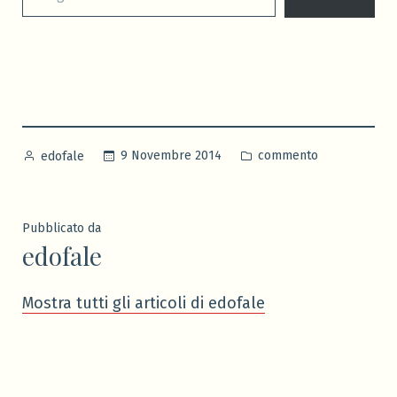
Pubblicato
Pubblicato
9 Novembre 2014
commento
edofale
da
in
Pubblicato da
edofale
Mostra tutti gli articoli di edofale