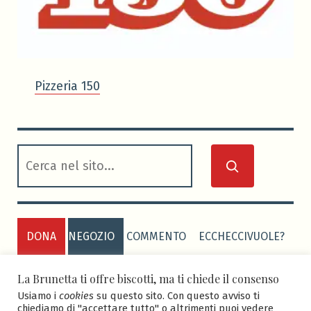
Pizzeria 150
cerca
DONA
NEGOZIO
COMMENTO
ECCHECCIVUOLE?
PRIVACY POLICY
COOKIE POLICY
La Brunetta ti offre biscotti, ma ti chiede il consenso
Usiamo i
cookies
su questo sito. Con questo avviso ti
chiediamo di "accettare tutto" o altrimenti puoi vedere