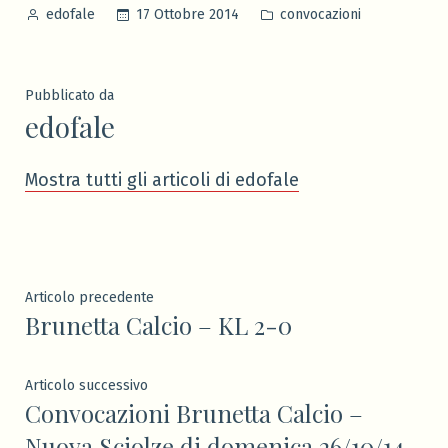
Pubblicato
Pubblicato
17 Ottobre 2014
convocazioni
edofale
da
in
Pubblicato da
edofale
Mostra tutti gli articoli di edofale
Navigazione
Articolo
Articolo precedente
Brunetta Calcio – KL 2-0
precedente:
articoli
Articolo
Articolo successivo
Convocazioni Brunetta Calcio –
successivo:
Nuova Sciolze di domenica 26/10/14