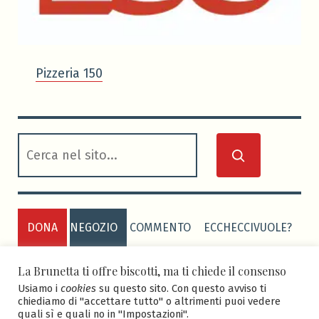
Pizzeria 150
cerca
DONA
NEGOZIO
COMMENTO
ECCHECCIVUOLE?
PRIVACY POLICY
COOKIE POLICY
La Brunetta ti offre biscotti, ma ti chiede il consenso
Usiamo i
cookies
su questo sito. Con questo avviso ti
chiediamo di "accettare tutto" o altrimenti puoi vedere
quali sì e quali no in "Impostazioni".