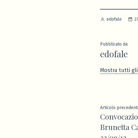
Pubblicato
2
edofale
da
Pubblicato da
edofale
Mostra tutti gli
Navigaz
Articolo precedent
Convocazion
articoli
Brunetta C
22/09/13