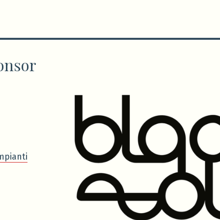
onsor
mpianti