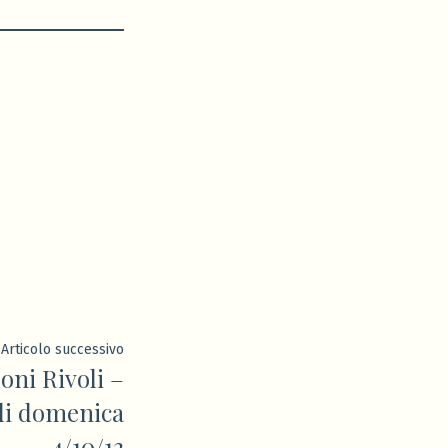
Articolo
Articolo successivo
ni Rivoli –
successivo:
di domenica
4/10/13