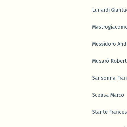
Lunardi Gianlu
Mastrogiacomo
Messidoro And
Musarò Robert
Sansonna Fran
Sceusa Marco
Stante France