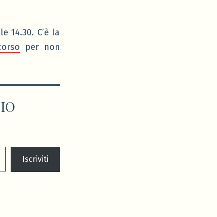
e 14.30. C’è la
corso
per non
CIO
Iscriviti