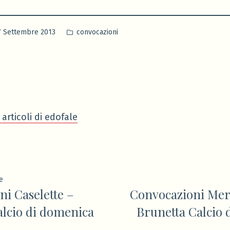
Pubblicato
7 Settembre 2013
convocazioni
in
 articoli di edofale
ione
Articolo
e
i Caselette –
Convocazioni Mero
precedente:
alcio di domenica
Brunetta Calcio 