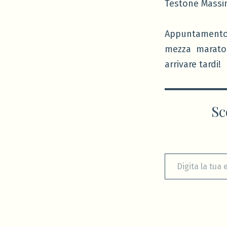
Testone Mass
Appuntamento a
mezza maraton
arrivare tardi!
Sc
Digita la tua e-mail...