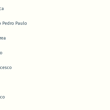
ca
 Pedro Paulo
rea
o
cesco
sco