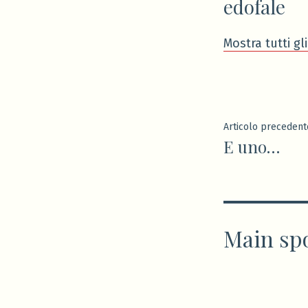
edofale
Mostra tutti gli
Navigaz
Articolo precedent
E uno…
articoli
Main sp