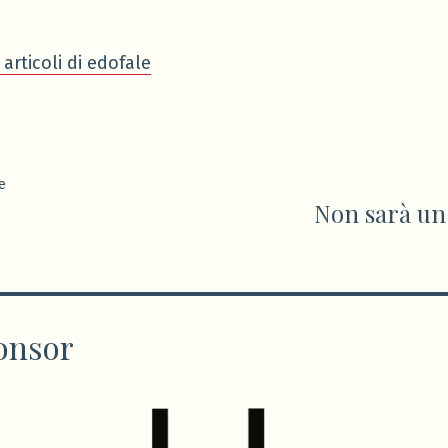
 articoli di edofale
ione
Articolo
e
Non sarà un
precedente:
onsor