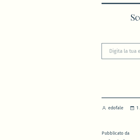
Sc
Digita la tua e-mail...
Pubblicato
1
edofale
da
Pubblicato da