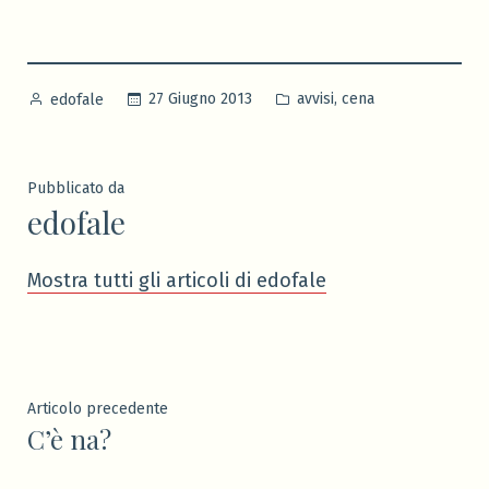
Pubblicato
Pubblicato
,
27 Giugno 2013
avvisi
cena
edofale
da
in
Pubblicato da
edofale
Mostra tutti gli articoli di edofale
Navigazione
Articolo
Articolo precedente
C’è na?
precedente:
articoli