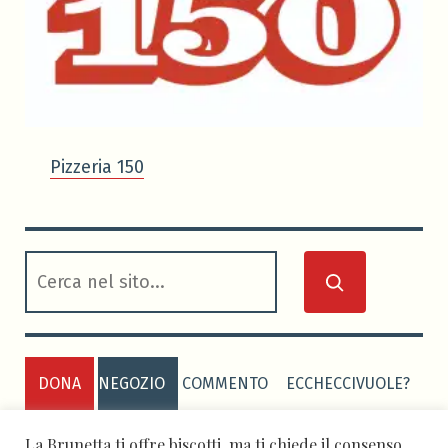
Pizzeria 150
cerca
DONA
NEGOZIO
COMMENTO
ECCHECCIVUOLE?
PRIVACY POLICY
COOKIE POLICY
La Brunetta ti offre biscotti, ma ti chiede il consenso