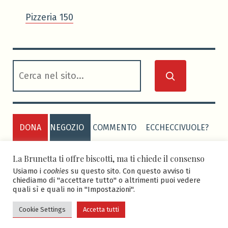
Pizzeria 150
cerca
DONA
NEGOZIO
COMMENTO
ECCHECCIVUOLE?
PRIVACY POLICY
COOKIE POLICY
La Brunetta ti offre biscotti, ma ti chiede il consenso
Usiamo i
cookies
su questo sito. Con questo avviso ti
chiediamo di "accettare tutto" o altrimenti puoi vedere
quali sì e quali no in "Impostazioni".
ASD BRUNETTA CALCIO
-
Sito realizzato grazie al
tema Seedlet di WordPress da
Edoardo Faletti
.
Cookie Settings
Accetta tutti