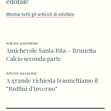
edofale
Mostra tutti gli articoli di edofale
Navigazione
Articolo
Articolo precedente
Amichevole Santa Rita – Brunetta
precedente:
articoli
Calcio seconda parte
Articolo
Articolo successivo
A grande richiesta trasmettiamo il
successivo:
“Ruffini d’inverno”