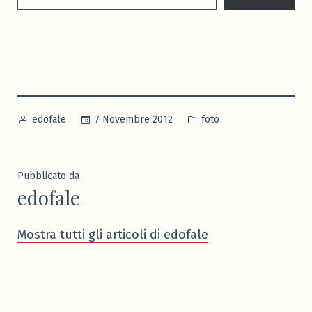
Pubblicato
Pubblicato
7 Novembre 2012
foto
edofale
da
in
Pubblicato da
edofale
Mostra tutti gli articoli di edofale