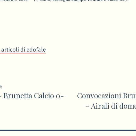
in
 articoli di edofale
ione
Articolo
e
 Brunetta Calcio 0-
Convocazioni Brun
precedente:
– Airali di dome