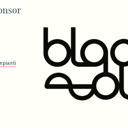
onsor
mpianti