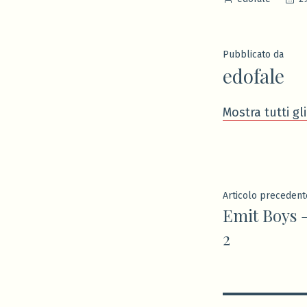
da
Pubblicato da
edofale
Mostra tutti gli
Navigaz
Articolo precedent
Emit Boys –
articoli
2