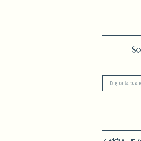
Sc
Digita la tua e-mail...
Pubblicato
2
edofale