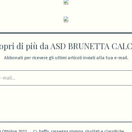
opri di più da ASD BRUNETTA CAL
Abbonati per ricevere gli ultimi articoli inviati alla tua e-mail.
Pubblicato
,
,
9 Ottobre 2012
baffo
rassegna stampa
risultati e classifiche