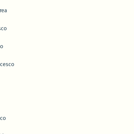
rea
sco
zo
cesco
sco