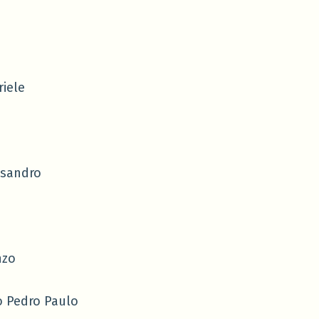
iele
ssandro
nzo
 Pedro Paulo