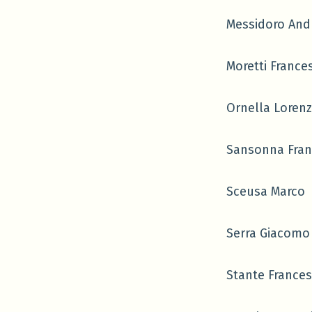
Messidoro And
Moretti France
Ornella Loren
Sansonna Fran
Sceusa Marco
Serra Giacomo
Stante France