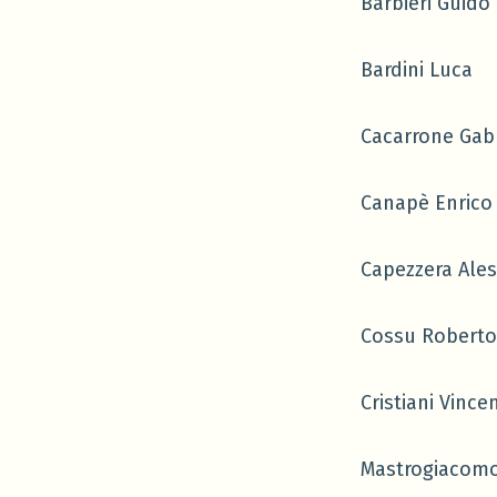
Barbieri Guido
Bardini Luca
Cacarrone Gabr
Canapè Enrico
Capezzera Ale
Cossu Roberto
Cristiani Vince
Mastrogiacomo