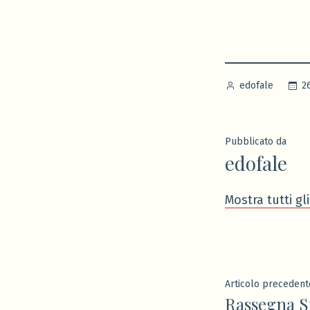
Pubblicato
2
edofale
da
Pubblicato da
edofale
Mostra tutti gli
Navigaz
Articolo precedent
Rassegna S