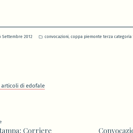
Pubblicato
,
6 Settembre 2012
convocazioni
coppa piemonte terza categoria 
in
 articoli di edofale
ione
Articolo
e
tampa: Corriere
Convocazio
precedente: