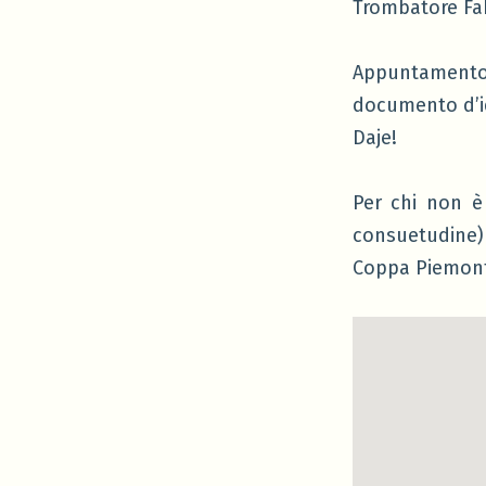
Trombatore Fa
Appuntamento
documento d’id
Daje!
Per chi non 
consuetudine) 
Coppa Piemont