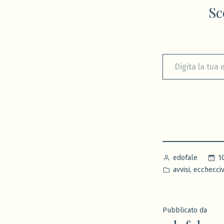
Sc
Digita la tua e-mail...
Pubblicato
1
edofale
da
Pubblicato
,
avvisi
ecchecci
in
Pubblicato da