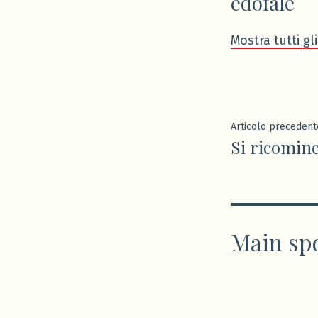
edofale
Mostra tutti gli
Navigaz
Articolo precedent
Si ricominc
articoli
Main sp