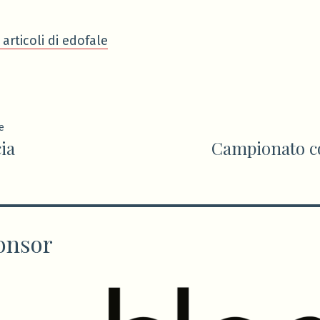
 articoli di edofale
ione
Articolo
e
ia
Campionato co
precedente:
onsor