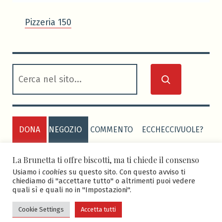
Pizzeria 150
cerca
DONA
NEGOZIO
COMMENTO
ECCHECCIVUOLE?
PRIVACY POLICY
COOKIE POLICY
La Brunetta ti offre biscotti, ma ti chiede il consenso
Usiamo i
cookies
su questo sito. Con questo avviso ti
chiediamo di "accettare tutto" o altrimenti puoi vedere
quali sì e quali no in "Impostazioni".
ASD BRUNETTA CALCIO
-
Sito realizzato grazie al
tema Seedlet di WordPress da
Edoardo Faletti
.
Cookie Settings
Accetta tutti