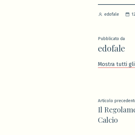
Pubblicato
1
edofale
da
Pubblicato da
edofale
Mostra tutti gli
Navigaz
Articolo precedent
Il Regolame
articoli
Calcio