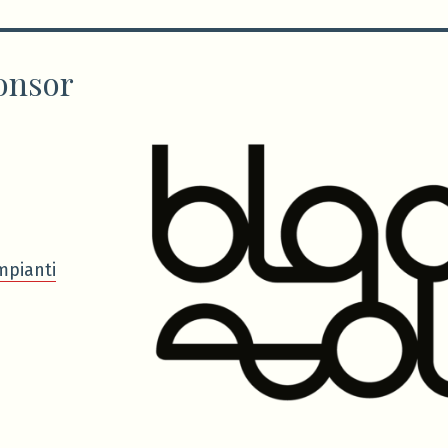
onsor
mpianti