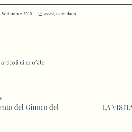
Pubblicato
,
2 Settembre 2010
avvisi
calendario
in
 articoli di edofale
ione
Articolo
e
nto del Giuoco del
LA VISIT
precedente: