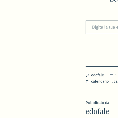
Digita la tua e-mail...
Pubblicato
1
edofale
da
Pubblicato
,
calendario
il c
in
Pubblicato da
edofale