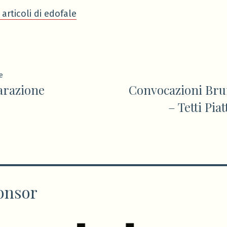
 articoli di edofale
ione
Articolo
e
arazione
Convocazioni Brun
precedente:
– Tetti Piat
onsor