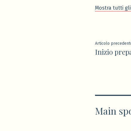
Mostra tutti gli
Navigaz
Articolo precedent
Inizio prep
articoli
Main sp