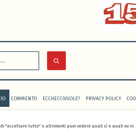
0
IO
COMMENTO
ECCHECCIVUOLE?
PRIVACY POLICY
COO
 CALCIO
-
Sito realizzato grazie al tema Seedlet di WordPress
di "accettare tutto" o altrimenti puoi vedere quali sì e quali no in