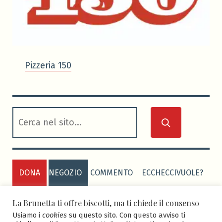
Pizzeria 150
cerca
DONA
NEGOZIO
COMMENTO
ECCHECCIVUOLE?
PRIVACY POLICY
COOKIE POLICY
La Brunetta ti offre biscotti, ma ti chiede il consenso
Usiamo i
cookies
su questo sito. Con questo avviso ti