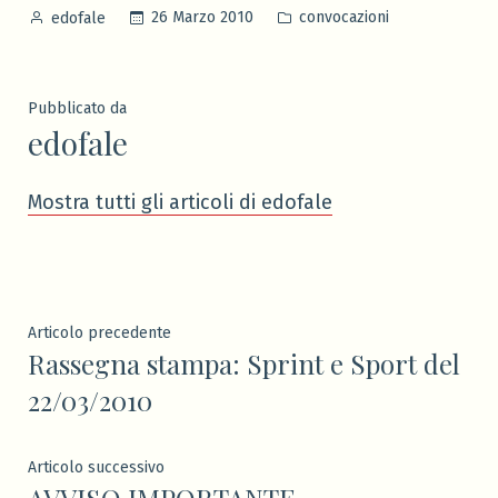
Pubblicato
Pubblicato
26 Marzo 2010
convocazioni
edofale
da
in
Pubblicato da
edofale
Mostra tutti gli articoli di edofale
Navigazione
Articolo
Articolo precedente
Rassegna stampa: Sprint e Sport del
precedente:
articoli
22/03/2010
Articolo
Articolo successivo
AVVISO IMPORTANTE
successivo: