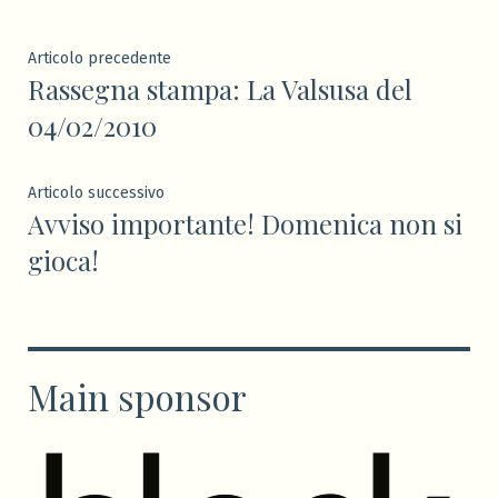
Navigazione
Articolo
Articolo precedente
Rassegna stampa: La Valsusa del
precedente:
articoli
04/02/2010
Articolo
Articolo successivo
Avviso importante! Domenica non si
successivo:
gioca!
Main sponsor