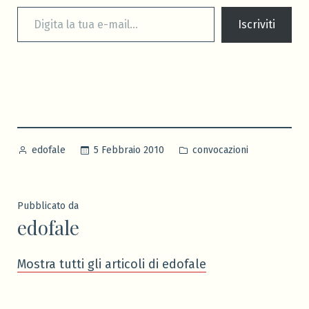
Digita la tua e-mail...
Iscriviti
Pubblicato
Pubblicato
5 Febbraio 2010
convocazioni
edofale
da
in
Pubblicato da
edofale
Mostra tutti gli articoli di edofale