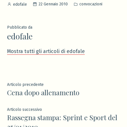
Pubblicato
Pubblicato
22 Gennaio 2010
convocazioni
edofale
da
in
Pubblicato da
edofale
Mostra tutti gli articoli di edofale
Navigazione
Articolo
Articolo precedente
Cena dopo allenamento
precedente:
articoli
Articolo
Articolo successivo
Rassegna stampa: Sprint e Sport del
successivo:
25/01/2010