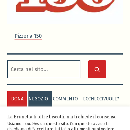
Pizzeria 150
cerca
DONA
NEGOZIO
COMMENTO
ECCHECCIVUOLE?
PRIVACY POLICY
COOKIE POLICY
La Brunetta ti offre biscotti, ma ti chiede il consenso
Usiamo i
cookies
su questo sito. Con questo avviso ti
chiediamo di "accettare tutto" o altrimenti puoi vedere