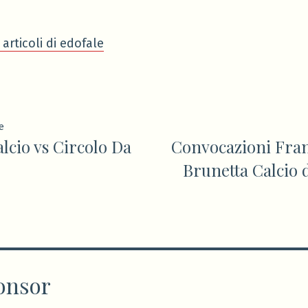
 articoli di edofale
ione
Articolo
e
lcio vs Circolo Da
Convocazioni Fran
precedente:
Brunetta Calcio 
onsor