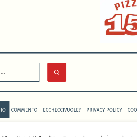
0
IO
COMMENTO
ECCHECCIVUOLE?
PRIVACY POLICY
COO
 CALCIO
-
Sito realizzato grazie al tema Seedlet di WordPress