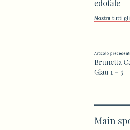
edofale
Mostra tutti gli
Navigaz
Articolo precedent
Brunetta Ca
articoli
Giau 1 – 5
Main sp