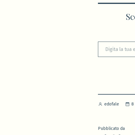
Sc
Digita la tua e-mail...
Pubblicato
8
edofale
da
Pubblicato da