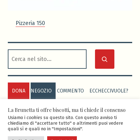
Pizzeria 150
cerca
DONA
NEGOZIO
COMMENTO
ECCHECCIVUOLE?
PRIVACY POLICY
COOKIE POLICY
La Brunetta ti offre biscotti, ma ti chiede il consenso
Usiamo i
cookies
su questo sito. Con questo avviso ti
chiediamo di "accettare tutto" o altrimenti puoi vedere
quali sì e quali no in "Impostazioni".
ASD BRUNETTA CALCIO
-
Sito realizzato grazie al