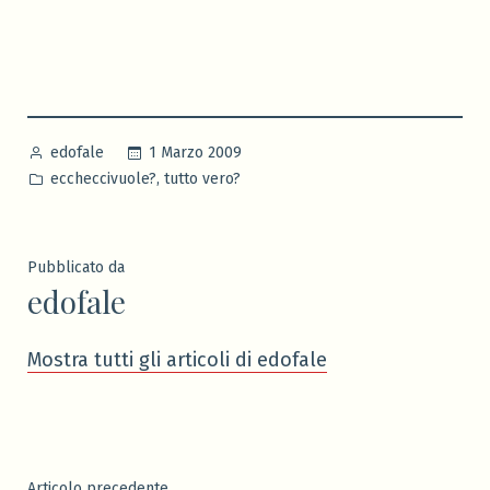
Pubblicato
1 Marzo 2009
edofale
da
Pubblicato
,
eccheccivuole?
tutto vero?
in
Pubblicato da
edofale
Mostra tutti gli articoli di edofale
Articolo
Articolo precedente