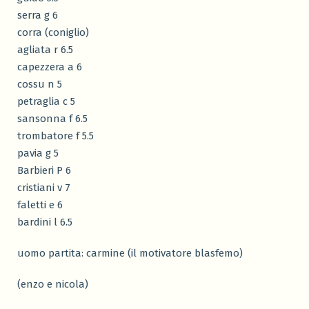
serra g 6
corra (coniglio)
agliata r 6.5
capezzera a 6
cossu n 5
petraglia c 5
sansonna f 6.5
trombatore f 5.5
pavia g 5
Barbieri P 6
cristiani v 7
faletti e 6
bardini l 6.5
uomo partita: carmine (il motivatore blasfemo)
(enzo e nicola)