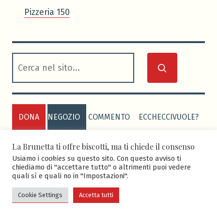
Pizzeria 150
cerca
DONA
NEGOZIO
COMMENTO
ECCHECCIVUOLE?
PRIVACY POLICY
COOKIE POLICY
La Brunetta ti offre biscotti, ma ti chiede il consenso
Usiamo i
cookies
su questo sito. Con questo avviso ti
chiediamo di "accettare tutto" o altrimenti puoi vedere
quali sì e quali no in "Impostazioni".
ASD BRUNETTA CALCIO
-
Sito realizzato grazie al
tema Seedlet di WordPress da
Edoardo Faletti
.
Cookie Settings
Accetta tutti