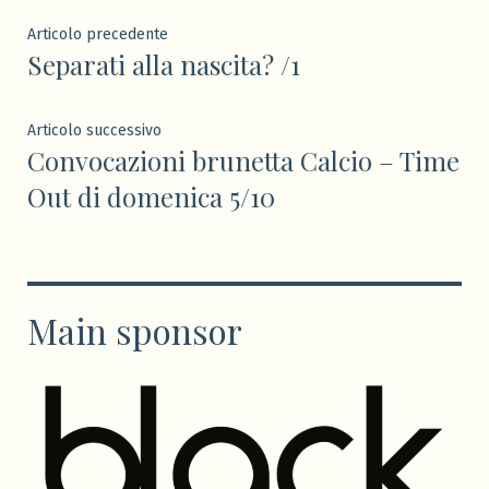
Navigazione
Articolo
Articolo precedente
Separati alla nascita? /1
precedente:
articoli
Articolo
Articolo successivo
Convocazioni brunetta Calcio – Time
successivo:
Out di domenica 5/10
Main sponsor