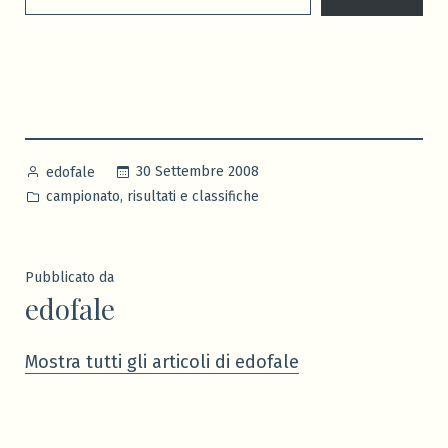
Pubblicato
30 Settembre 2008
edofale
da
Pubblicato
,
campionato
risultati e classifiche
in
Pubblicato da
edofale
Mostra tutti gli articoli di edofale