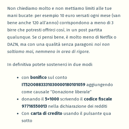
Non chiediamo molto e non mettiamo limiti alle tue
mani bucate: per esempio 10 euro versati ogni mese (van
bene anche 120 all’anno) corrispondono a meno di 3
birre che potresti offrirci così, in un post partita
qualunque. Se ci pensi bene, è molto meno di Netflix o
DAZN, ma con una qualità senza paragoni:
noi non
saltiamo mai, nemmeno in area di rigore.
In definitiva potete sostenerci in due modi:
con
bonifico
sul conto
IT52O0883331030000180101059
aggiungendo
come causale “Donazione liberale”
donando il
5×1000
scrivendo il
codice fiscale
97716550013
nella dichiarazione dei redditi
Con
carta di credito
usando il pulsante qua
sotto