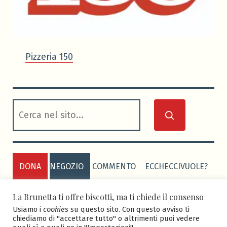
Pizzeria 150
cerca
DONA
NEGOZIO
COMMENTO
ECCHECCIVUOLE?
PRIVACY POLICY
COOKIE POLICY
La Brunetta ti offre biscotti, ma ti chiede il consenso
Usiamo i
cookies
su questo sito. Con questo avviso ti
chiediamo di "accettare tutto" o altrimenti puoi vedere