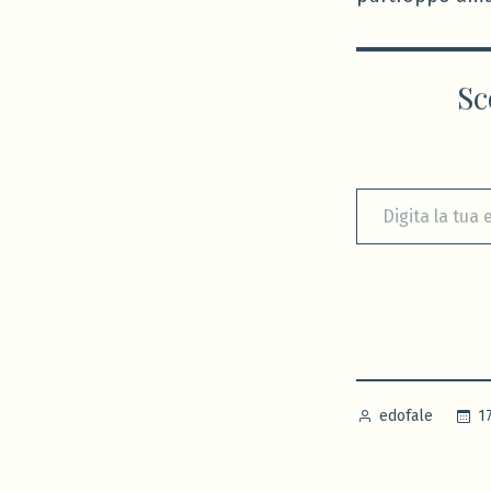
Sc
Digita la tua e-mail...
Pubblicato
1
edofale
da