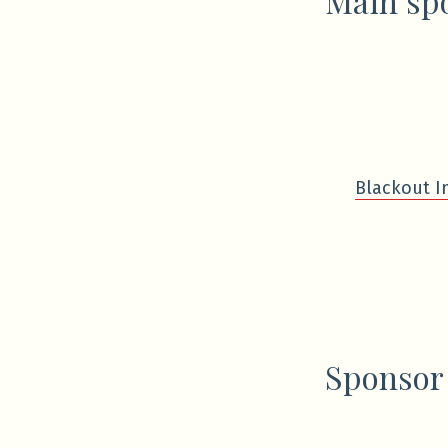
Main sp
Blackout I
Sponsor