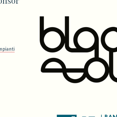
onsor
mpianti