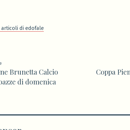
 articoli di edofale
ione
Articolo
e
ne Brunetta Calcio
Coppa Pie
precedente:
oazze di domenica