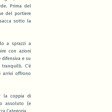
iede. Prima del
ne del portiere
sacca sotto la
lo a sprazzi a
ire con azioni
 difensiva e su
ranquilli. C’è
arrivi offrono
r la coppia di
io assoluto (e
za Categoria.