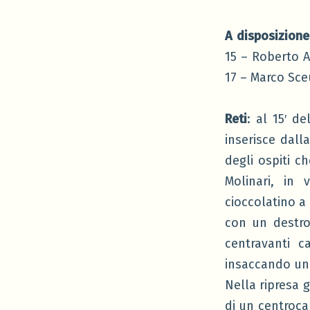
A disposizione
15 – Roberto Ag
17 – Marco Sceu
Reti
: al 15′ d
inserisce dall
degli ospiti c
Molinari, in
cioccolatino a 
con un destro
centravanti c
insaccando un 
Nella ripresa 
di un centroca