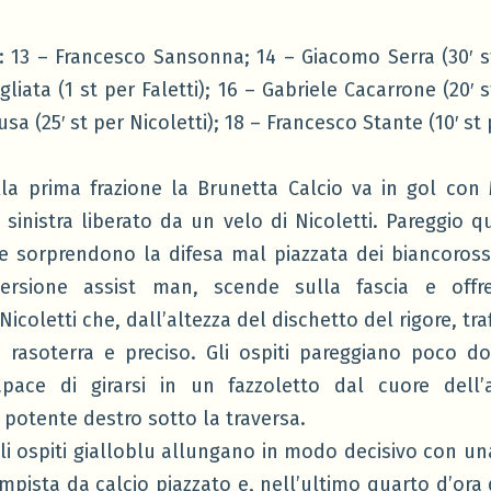
: 13 – Francesco Sansonna; 14 – Giacomo Serra (30′ st 
liata (1 st per Faletti); 16 – Gabriele Cacarrone (20′ s
sa (25′ st per Nicoletti); 18 – Francesco Stante (10′ st 
ella prima frazione la Brunetta Calcio va in gol con 
a sinistra liberato da un velo di Nicoletti. Pareggio 
he sorprendono la difesa mal piazzata dei biancoro
 versione assist man, scende sulla fascia e offr
Nicoletti che, dall’altezza del dischetto del rigore, traf
 rasoterra e preciso. Gli ospiti pareggiano poco do
apace di girarsi in un fazzoletto dal cuore dell’a
potente destro sotto la traversa.
gli ospiti gialloblu allungano in modo decisivo con una
mpista da calcio piazzato e, nell’ultimo quarto d’ora 