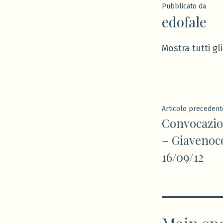
Pubblicato da
edofale
Mostra tutti gli
Navigaz
Articolo precedent
Convocazio
articoli
– Giavenoc
16/09/12