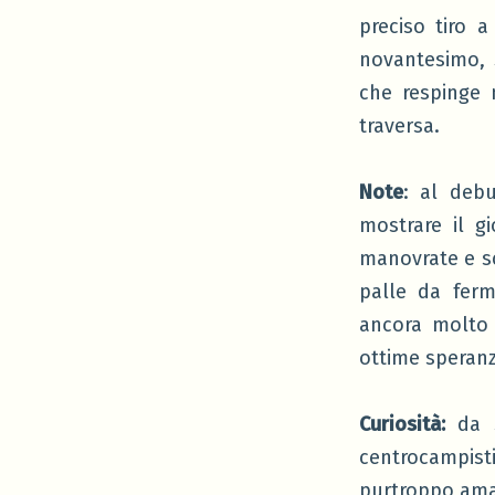
preciso tiro a
novantesimo, S
che respinge 
traversa.
Note
: al debu
mostrare il g
manovrate e sc
palle da ferm
ancora molto 
ottime speranze
Curiosità:
da 
centrocampist
purtroppo amar