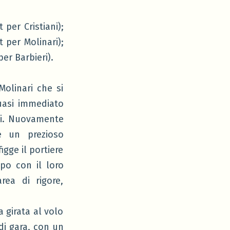
per Cristiani);
t per Molinari);
per Barbieri).
Molinari che si
quasi immediato
ssi. Nuovamente
e un prezioso
igge il portiere
po con il loro
rea di rigore,
 girata al volo
di gara, con un