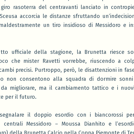
 giro rasoterra del centravanti lanciato in controp
ceusa accorcia le distanze sfruttando un’indecisio
maldestramente un tiro insidioso di Messidoro e in
tto ufficiale della stagione, la Brunetta riesce so
ioco che mister Ravetti vorrebbe, riuscendo a colp
ambi precisi. Purtroppo, però, le disattenzioni in fase
o non consentono alla squadra di dormire sonni t
da migliorare, ma il cambiamento tattico e i nuovi 
 per il futuro.
segnalare il doppio esordio con i biancorossi pe
i centrali Messidoro – Moussa Dianhito e l’esord
o) della Brunetta Calcio nella Coppa Piemonte di Ter